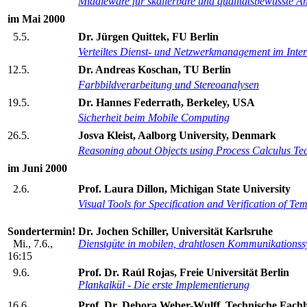
Middleware für skalierbare und qualitätsbewusste
im Mai 2000
5.5.
Dr. Jürgen Quittek, FU Berlin
Verteiltes Dienst- und Netzwerkmanagement im Inter
12.5.
Dr. Andreas Koschan, TU Berlin
Farbbildverarbeitung und Stereoanalysen
19.5.
Dr. Hannes Federrath, Berkeley, USA
Sicherheit beim Mobile Computing
26.5.
Josva Kleist, Aalborg University, Denmark
Reasoning about Objects using Process Calculus T
im Juni 2000
2.6.
Prof. Laura Dillon, Michigan State University
Visual Tools for Specification and Verification of Te
Sondertermin!
Dr. Jochen Schiller, Universität Karlsruhe
Mi., 7.6.,
Dienstgüte in mobilen, drahtlosen Kommunikations
16:15
9.6.
Prof. Dr. Raúl Rojas, Freie Universität Berlin
Plankalkül - Die erste Implementierung
16.6.
Prof. Dr. Debora Weber-Wulff, Technische Fachho