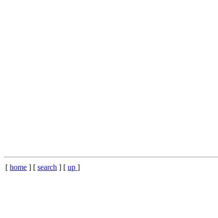
[
home
] [
search
] [
up
]