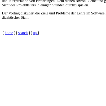
und Interpretation von Erfahrungen. Dem dienen sowohl kleine und gr
Sicht des Projektleiters in einigen Stunden durchzuspielen.
Der Vortrag diskutiert die Ziele und Probleme der Lehre im Softwar
didaktischer Sicht.
[
home
] [
search
] [
up
]