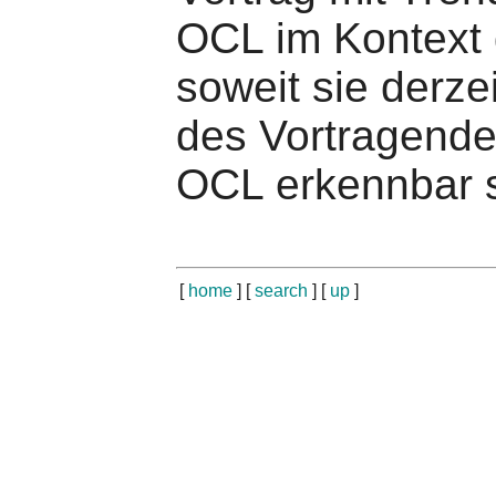
OCL im Kontext 
soweit sie derzei
des Vortragende
OCL erkennbar s
[
home
] [
search
] [
up
]