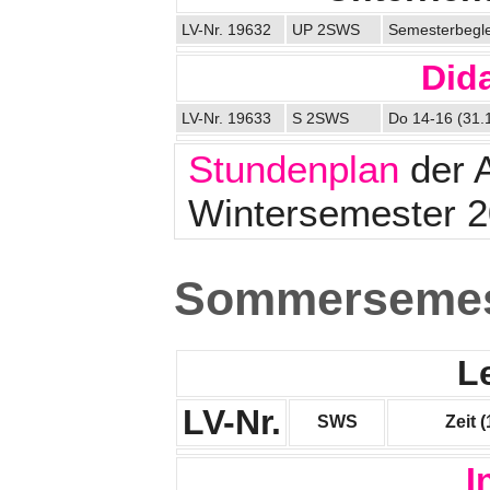
LV-Nr. 19632
UP 2SWS
Semesterbegle
Dida
LV-Nr. 19633
S 2SWS
Do 14-16 (31.
Stundenplan
der A
Wintersemester 
Sommersemes
L
LV-Nr.
SWS
Zeit 
I