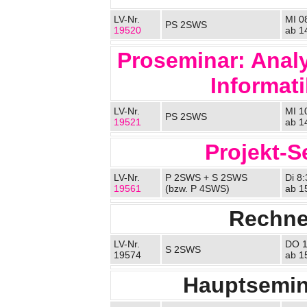
LV-Nr.
MI 0
PS 2SWS
19520
ab 1
Proseminar: Anal
Informati
LV-Nr.
MI 1
PS 2SWS
19521
ab 1
Projekt-S
LV-Nr.
P 2SWS + S 2SWS
Di 8
19561
(bzw. P 4SWS)
ab 1
Rechner
LV-Nr.
DO 1
S 2SWS
19574
ab 1
Hauptsemina