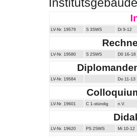
Institutsgebäude
I
LV-Nr. 19579
S 3SWS
Di 9-12
Rechner
LV-Nr. 19580
S 2SWS
D0 16-18
Diplomanden
LV-Nr. 19584
Do 11-13
Colloquiu
LV-Nr. 19601
C 1-stündig
n.V.
Didak
LV-Nr. 19620
PS 2SWS
Mi 10-12