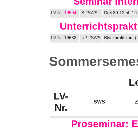
Seminar Inter
LV-Nr.
19594
S 2SWS
Di 8:30-12 ab 19
Unterrichtsprakt
LV-Nr. 19633
UP 2SWS
Blockpraktikum (
Sommersemes
L
LV-
SWS
Z
Nr.
Proseminar: E