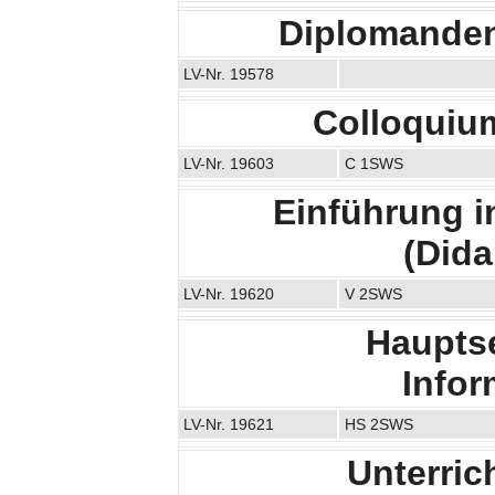
Diplomanden
LV-Nr. 19578
Colloquiu
LV-Nr. 19603
C 1SWS
Einführung in
(Dida
LV-Nr. 19620
V 2SWS
Haupts
Infor
LV-Nr. 19621
HS 2SWS
Unterric