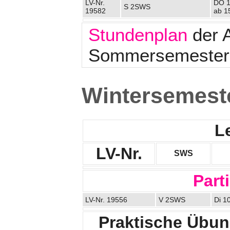
LV-Nr.
DO 1
S 2SWS
19582
ab 1
Stundenplan
der A
Sommersemester
Wintersemest
L
LV-Nr.
SWS
Part
LV-Nr. 19556
V 2SWS
Di 1
Praktische Übung