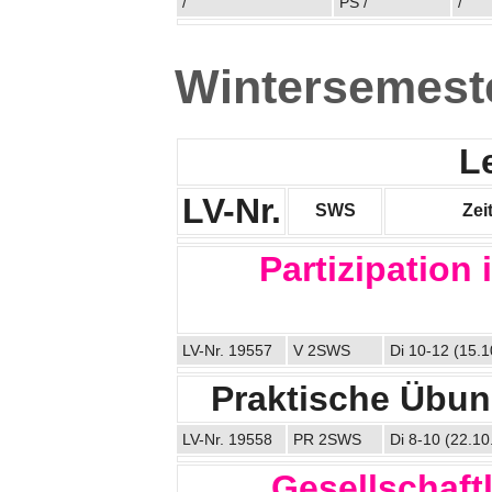
/
PS /
/
Wintersemest
L
LV-Nr.
SWS
Zei
Partizipation 
LV-Nr. 19557
V 2SWS
Di 10-12 (15.1
Praktische Übung
LV-Nr. 19558
PR 2SWS
Di 8-10 (22.10
Gesellschaft