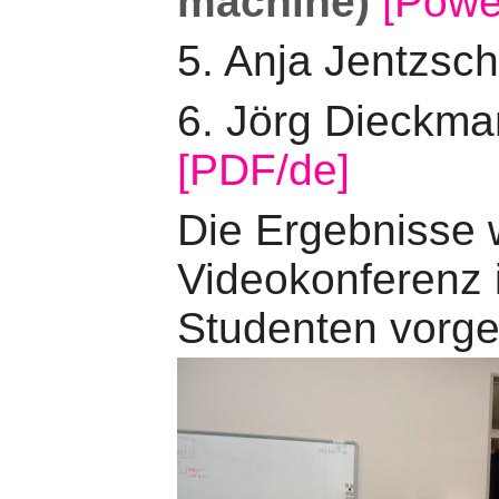
machine)
[Powe
5. Anja Jentzsc
6. Jörg Dieckm
[PDF/de]
Die Ergebnisse 
Videokonferenz 
Studenten vorges