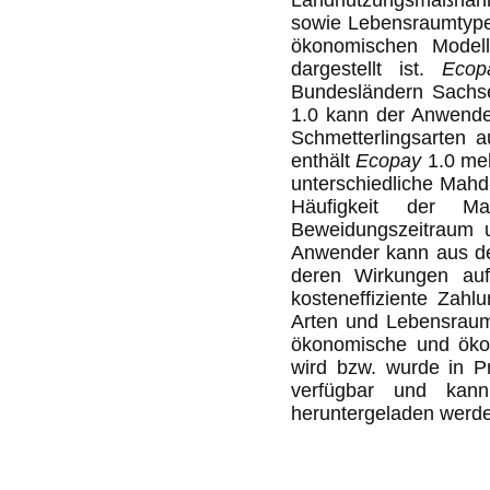
Landnutzungsmaßnahm
sowie Lebensraumtype
ökonomischen Modelli
dargestellt ist.
Ecop
Bundesländern Sachse
1.0 kann der Anwende
Schmetterlingsarten 
enthält
Ecopay
1.0 meh
unterschiedliche Mahd
Häufigkeit der M
Beweidungszeitraum u
Anwender kann aus d
deren Wirkungen auf
kosteneffiziente Za
Arten und Lebensraum
ökonomische und öko
wird bzw. wurde in P
verfügbar und ka
heruntergeladen werd